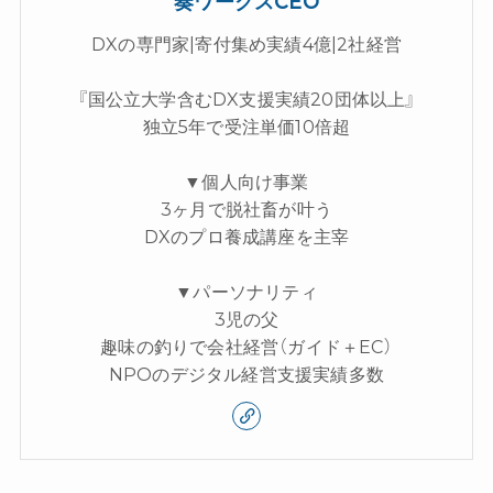
奏ワークスCEO
DXの専門家|寄付集め実績4億|2社経営
『国公立大学含むDX支援実績20団体以上』
独立5年で受注単価10倍超
▼個人向け事業
3ヶ月で脱社畜が叶う
DXのプロ養成講座を主宰
▼パーソナリティ
3児の父
趣味の釣りで会社経営（ガイド＋EC）
NPOのデジタル経営支援実績多数