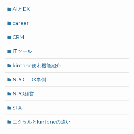
AIとDX
career
CRM
ITツール
kintone便利機能紹介
NPO DX事例
NPO経営
SFA
エクセルとkintoneの違い