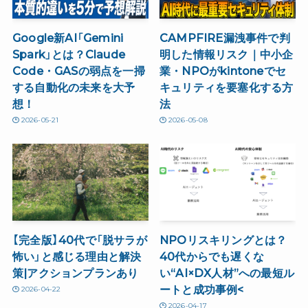
Google新AI「Gemini
CAMPFIRE漏洩事件で判
Spark」とは？Claude
明した情報リスク｜中小企
Code・GASの弱点を一掃
業・NPOがkintoneでセ
する自動化の未来を大予
キュリティを要塞化する方
想！
法
2026-05-21
2026-05-08
【完全版】40代で「脱サラが
NPOリスキリングとは？
怖い」と感じる理由と解決
40代からでも遅くな
策|アクションプランあり
い“AI×DX人材”への最短ル
ートと成功事例<
2026-04-22
2026-04-17