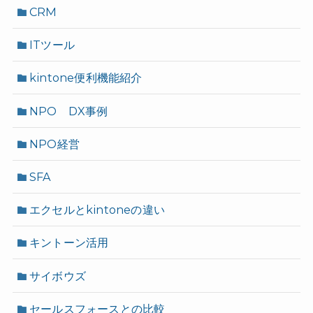
CRM
ITツール
kintone便利機能紹介
NPO DX事例
NPO経営
SFA
エクセルとkintoneの違い
キントーン活用
サイボウズ
セールスフォースとの比較