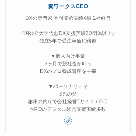
奏ワークスCEO
DXの専門家|寄付集め実績4億|2社経営
『国公立大学含むDX支援実績20団体以上』
独立5年で受注単価10倍超
▼個人向け事業
3ヶ月で脱社畜が叶う
DXのプロ養成講座を主宰
▼パーソナリティ
3児の父
趣味の釣りで会社経営（ガイド＋EC）
NPOのデジタル経営支援実績多数