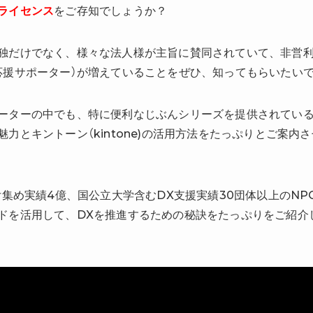
ライセンス
をご存知でしょうか？
独だけでなく、様々な法人様が主旨に賛同されていて、非営
応援サポーター）が増えていることをぜひ、知ってもらいたい
ーターの中でも、特に便利なじぶんシリーズを提供されてい
力とキントーン（kintone)の活用方法をたっぷりとご案内
付集め実績4億、国公立大学含むDX支援実績30団体以上のN
ドを活用して、DXを推進するための秘訣をたっぷりをご紹介