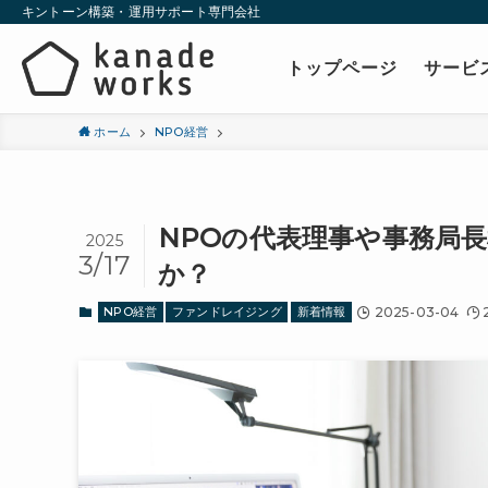
キントーン構築・運用サポート専門会社
トップページ
サービ
ホーム
NPO経営
NPOの代表理事や事務局
2025
3/17
か？
NPO経営
ファンドレイジング
新着情報
2025-03-04