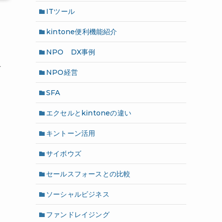
ITツール
kintone便利機能紹介
NPO DX事例
せ
NPO経営
SFA
エクセルとkintoneの違い
キントーン活用
サイボウズ
セールスフォースとの比較
ソーシャルビジネス
を
ファンドレイジング