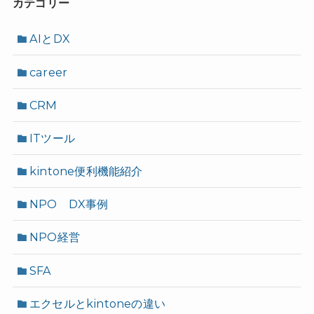
カテゴリー
AIとDX
career
CRM
ITツール
kintone便利機能紹介
NPO DX事例
NPO経営
SFA
エクセルとkintoneの違い